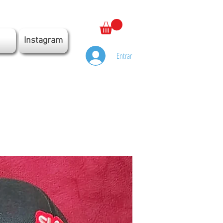
Instagram
Entrar