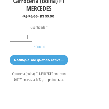
Carroceria (bolha) F1
MERCEDES
Preço
Preço
 R$ 75,00 
R$ 55,00
normal
promocional
Quantidade
*
ESGOTADO
Notifique-me quando estiver disponível
Carroceria (bolha) F1 MERCEDES em Lexan
0.007" em escala 1/32 , cor preto/prata.
ABCD Slot Car