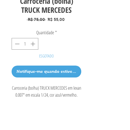
Carroceria (bolha)
TRUCK MERCEDES
Preço
Preço
 R$ 75,00 
R$ 55,00
normal
promocional
Quantidade
*
ESGOTADO
Notifique-me quando estiver disponível
Carroceria (bolha) TRUCK MERCEDES em lexan
0.007" em escala 1/24, cor azul/vermelho.
ABCD Slot Car