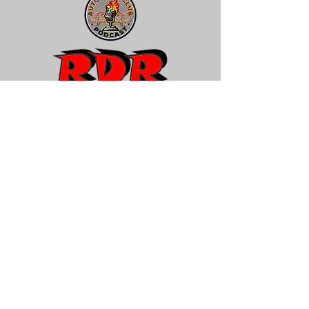
Coche tragamonedas ABCD
Rua Brascola
, 160 - Vila São Leopoldo
São Bernardo do Campo - SP