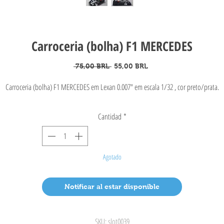
Carroceria (bolha) F1 MERCEDES
Precio
Precio
 75,00 BRL 
55,00 BRL
de
oferta
Carroceria (bolha) F1 MERCEDES em Lexan 0.007" em escala 1/32 , cor preto/prata.
Cantidad
*
Agotado
Notificar al estar disponible
SKU: slot0039