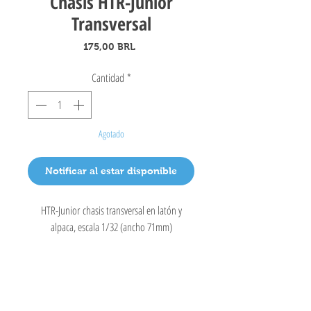
Chasis HTR-Junior
Transversal
Precio
175,00 BRL
Cantidad
*
Agotado
Notificar al estar disponible
HTR-Junior chasis transversal en latón y
alpaca, escala 1/32 (ancho 71mm)
Coche tragamonedas ABCD