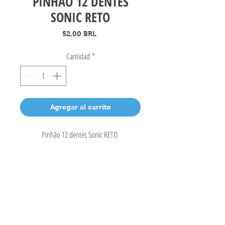
PINHÃO 12 DENTES
SONIC RETO
Precio
52,00 BRL
Cantidad
*
Agregar al carrito
Pinhão 12 dentes Sonic RETO
Coche tragamonedas ABCD
Rua Brascola
, 160 - Vila São Leopoldo
São Bernardo do Campo - SP